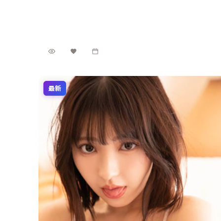
悬疑元素贯穿全片，2023年2月25日 首映后口碑在细节
泰国
地区
与配乐上收获好评。
胡歌 / 孙俪 / 裴斗娜 等
主演
悬疑
·
2023
·
电视剧
1.1万
2.1千
1年前
最新