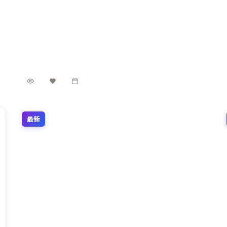
8.5万
3.7千
3年前
最新