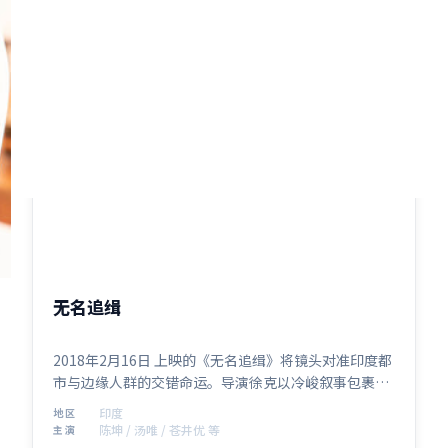
2:06:47
印度
无名追缉
2018年2月16日 上映的《无名追缉》将镜头对准印度都
市与边缘人群的交错命运。导演徐克以冷峻叙事包裹温
情内核，陈坤、汤唯、苍井优、小栗旬共同演绎一段关
印度
地区
于救赎与成长的旅程，类型元素为动作，适合喜欢强情
陈坤 / 汤唯 / 苍井优 等
主演