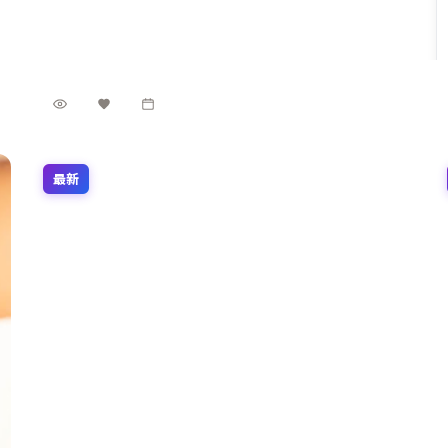
唯、咏梅、杨幂、周冬雨、胡歌组成跨代际阵容。影片
韩国
地区
在韩国语境下讨论家庭、正义与代价，留白处耐人寻
周迅 / 汤唯 / 咏梅 等
主演
味。
动作
·
2018
·
电影
8.5万
3.8千
4年前
最新