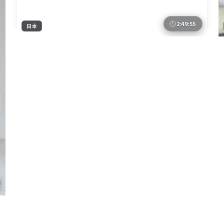
2:49:55
日本
狂潮追缉
故事围绕一场意外事件展开——《狂潮追缉》由丹尼斯
·维伦纽瓦执导，赵涛、赵丽颖、王景春、朱一龙、杨
幂联袂出演，日本取景与制作。2022年11月24日 登陆
日本
地区
各平台后，以科幻类型特有的悬念与动作场面吸引观
赵涛 / 赵丽颖 / 王景春 等
主演
众，适合周末一口气追完。
科幻
·
2022
·
电视剧