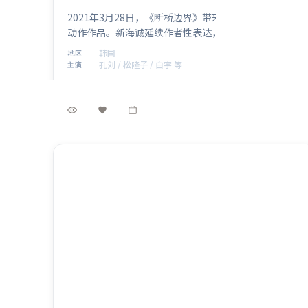
2021年3月28日，《断桥边界》带来一部完成度颇高的
动作作品。新海诚延续作者性表达，孔刘、松隆子、白
宇、苍井优、周迅在群像中各据立场，冲突升级自然。
韩国
地区
制作来自韩国，适合偏好社会议题与类型融合的影迷。
孔刘 / 松隆子 / 白宇 等
主演
动作
·
2021
·
电影
7.5万
3.5千
5年前
最新