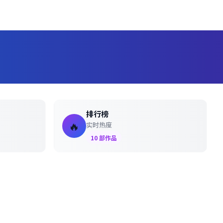
排行榜
🔥
实时热度
10
部作品
100%