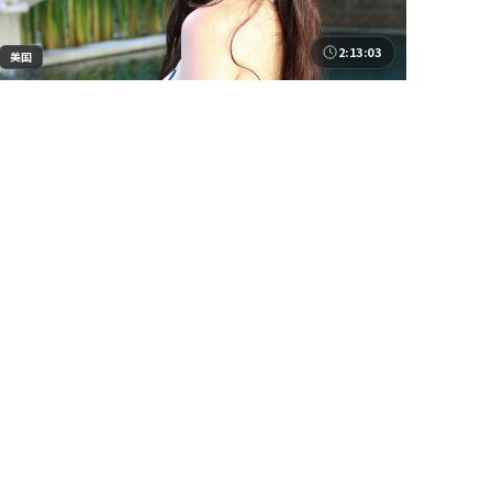
2:13:03
美国
无名边界
《无名边界》为悬疑题材，美国班底制作。斯皮尔伯格
在影像上大胆实验光影与空间，范伟、杨幂、于和伟的
表演层次细腻。影片于 2022年12月4日 正式公映，以
美国
地区
高密度信息与情感爆发力获得讨论热度。
范伟 / 杨幂 / 于和伟 等
主演
悬疑
·
2022
·
电视剧