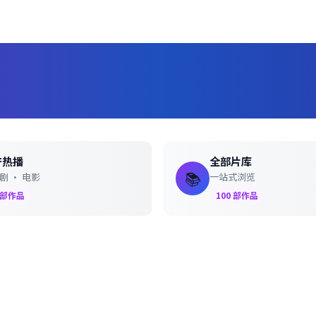
📺 浏览电视剧分类
🔥 观看热门电视剧
产热播
全部片库
📚
剧 · 电影
一站式浏览
部作品
100
部作品
12+
48+