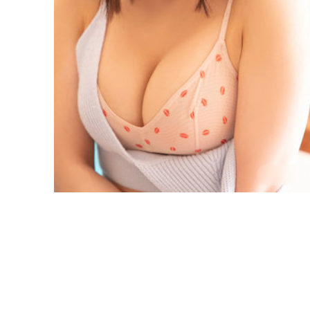
1:55:10
法国
深海回响
2017年6月25日，《深海回响》带来一部完成度颇高的
动作作品。徐克延续作者性表达，张译、秦海璐、黄
渤、马东锡、菅田将晖在群像中各据立场，冲突升级自
法国
地区
然。制作来自法国，适合偏好社会议题与类型融合的影
张译 / 秦海璐 / 黄渤 等
主演