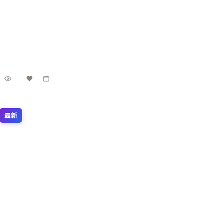
5.3万
3千
1年前
最新