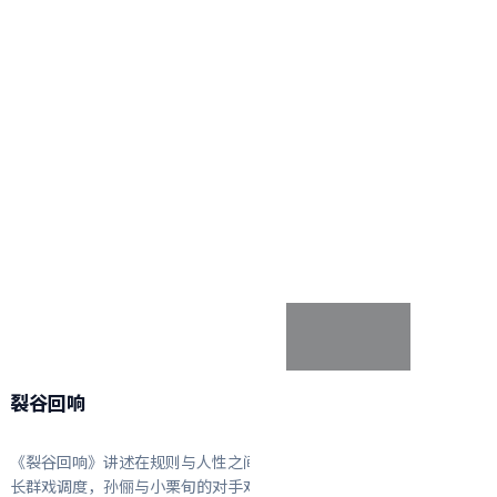
2:37:35
美国
裂谷回响
《裂谷回响》讲述在规则与人性之间的拉扯：贾樟柯擅
长群戏调度，孙俪与小栗旬的对手戏尤为出彩，倪妮、