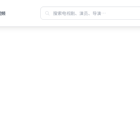
视频
站每日焕新华语
费观看高清电视
聚合都市、古装、悬疑等高分连载，
机电脑即点即播，画质清晰、缓冲更少，片单排版一目