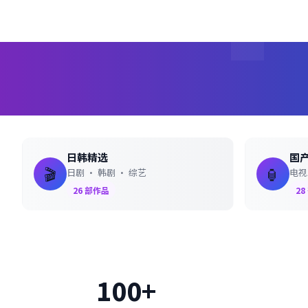
日韩精选
国
🎬
🏮
日剧 · 韩剧 · 综艺
电视
26
部作品
28
100+