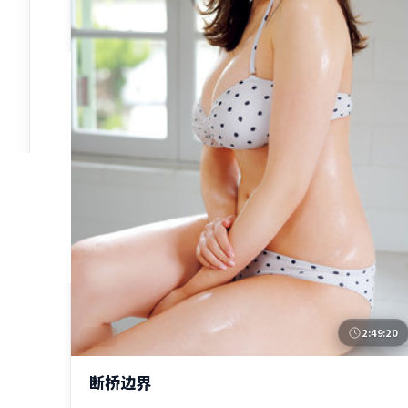
2:49:20
韩国
断桥边界