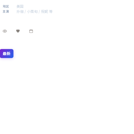
孔刘亦贡献记忆点角色。美国联合出品，动作类型定位
美国
地区
清晰，2021年1月17日 与观众见面。
孙俪 / 小栗旬 / 倪妮 等
主演
动作
·
2021
·
动漫
1.4万
2.1千
9个月前
最新